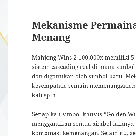
Mekanisme Permaina
Menang
Mahjong Wins 2 100.000x memiliki 5
sistem cascading reel di mana simb
dan digantikan oleh simbol baru. M
kesempatan pemain memenangkan ba
kali spin.
Setiap kali simbol khusus “Golden Wi
menggantikan semua simbol lainny
kombinasi kemenangan. Selain itu, s