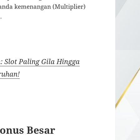
ganda kemenangan (Multiplier)
.
 Slot Paling Gila Hingga
ruhan!
Bonus Besar