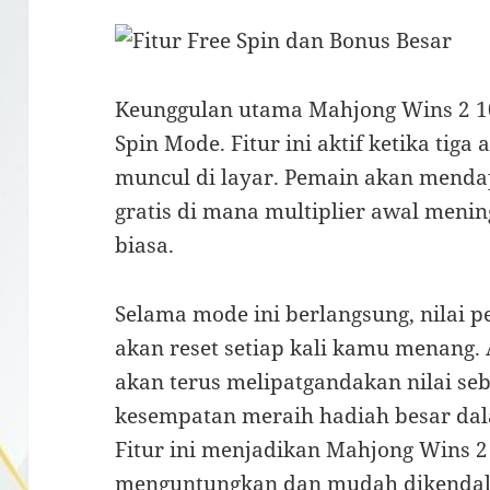
Keunggulan utama Mahjong Wins 2 100
Spin Mode. Fitur ini aktif ketika tiga 
muncul di layar. Pemain akan mend
gratis di mana multiplier awal menin
biasa.
Selama mode ini berlangsung, nilai
akan reset setiap kali kamu menang.
akan terus melipatgandakan nilai s
kesempatan meraih hadiah besar dal
Fitur ini menjadikan Mahjong Wins 2 
menguntungkan dan mudah dikendalik